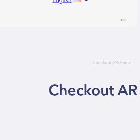
English
Checkout AR
/
Home
Checkout AR