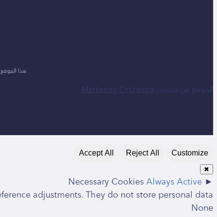
هذا الموقع محمي بأداة CHA
الموقع من تصميم
Marketing Orchestra
Accept All
Reject All
Customize
✖
Necessary Cookies
Always Active
►
eference adjustments. They do not store personal data.
None