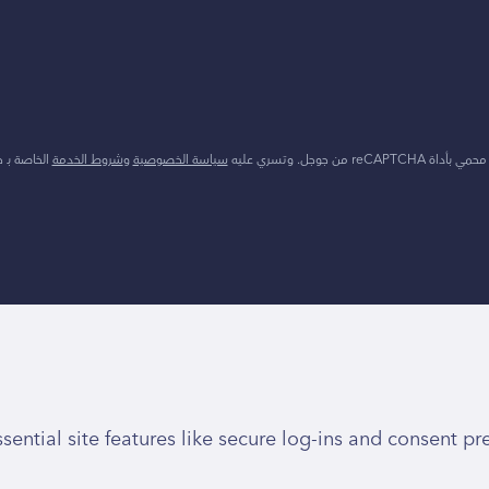
reCAPT من جوجل. وتسري عليه
سياسة الخصوصية
و
شروط الخدمة
الخاصة بـ 
ential site features like secure log-ins and consent pr