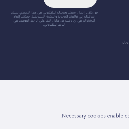
من خلال إرسال اسمك وبريدك الإلكتروني في هذا النموذج، سيتم
إضافتك إلى قائمتنا البريدية والنشرة التسويقية. يمكنك إلغاء
الاشتراك في أي وقت من خلال النقر على الرابط الموجود في
البريد الإلكتروني.
جوجل.
Necessary cookies enable ess