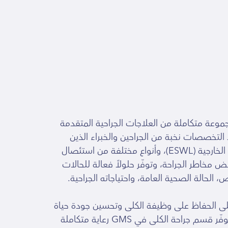
راحة الكلى ليست مجرد علاج - بل التزام بالحفاظ على حياتك وجودتها. يقدّم قسم جراحة الكلى في GMS مجموعة متكاملة من العلاجات الجراحية المتقدمة
 التخصصات نخبة من الجراحين والخبراء الذين
يُجرون إجراءات دقيقة مثل إزالة غطاء الكيس (Cyst Unroofing)، التدخلات بالمنظار، تفتيت الحصوات بموجات الصدمة الخارجية (ESWL)، وأنواع مختلفة من استئصال
 مخاطر الجراحة، وتوفّر حلولاً فعالة للحالات
الحالة الصحية العامة، واحتياجاته الجراحية.
ً على الحفاظ على وظيفة الكلى وتحسين جودة حياة
المريض. مع أحدث ما توصلت إليه التكنولوجيا الطبية، ونهج دقيق يضع السلامة والراحة والنتائج الناجحة في المقدمة، يُوفّر قسم جراحة الكلى في GMS رعاية متكاملة