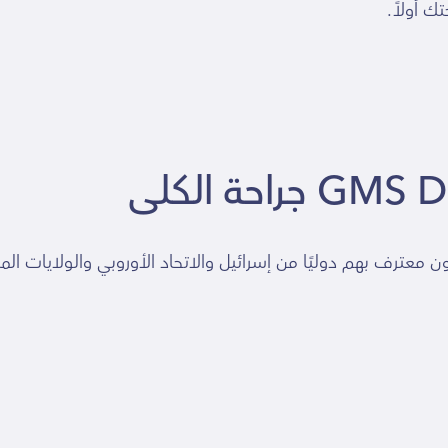
 أولاً.
احة الكلى
براء وراء GMS قبرص. متخصصون معترف بهم دوليًا من إسرائيل والاتحاد الأوروبي وال