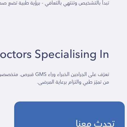
تبدأ بالتشخيص وتنتهي بالتعافي - برؤية طبية تضع صحتك
GMS Doctors Specialising In جر
تعرّف على الجراحين الخ
من تميّز طبي والتزام برعاية المرضى.
تحدث معنا