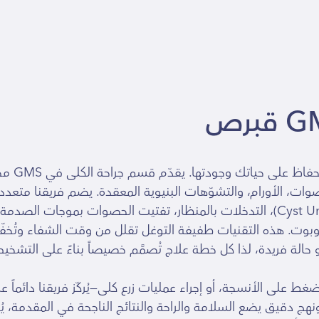
في GMS، ج
وات، الأورام، والتشوّهات البنيوية المعقدة. يضم فريقنا متعدد
الروبوت. هذه التقنيات طفيفة التوغل تقلل من وقت الشفاء وتُخفّض
لة فريدة، لذا كل خطة علاج تُصمَّم خصيصاً بناءً على التشخيص، 
تضغط على الأنسجة، أو إجراء عمليات زرع كلى—يُركّز فريقنا دائما