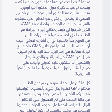
عندما كنت أبحث عن معلومات حول جراحة الكف،
وجدت توصيات كثيرة حول الدكتور أمير أورون.
بعد استشارة مع الدكتور أمير، فوجئت بأن تأميني
الصحي لا يضمن أن يكون هو الجراح الذي سيقوم
بالعملية. في ذلك الوقت تواصلت مع GMS،
الذين شرحوا لي كيف يمكنني إجراء الجراحة مع
الطبيب الذي اخترته – مما منحني راحة البال.
من المهم جداً بالنسبة لي أن أشارك تجربتي، حيث
أن الخدمة التي تلقيتها من خلال GMS فاقت أي
تجربة مماثلة في إسرائيل: منذ البداية تم تعيين
ممثل من GMS من إسرائيل، والذي شرح لي
بالتفصيل ما ستكون عليه تجربتي وأجاب على
جميع أسئلتي حول العملية وعملية العلاج. (شكراً
لك، روي!)
كل ما كان علي فعله هو ملء نموذج الطلب.
ممثلو GMS اعتنوا بكل شيء بأنفسهم! تواصلوا
مع شركة التأمين نيابة عني وجعلوهم يتحققون
من حالة الطلب حتى تم الحصول على الالتزام
المالي للجراحة. اتفقنا على موعد الجراحة، وحجزوا
الرحلات في وقت مناسب لي، كما تعاملوا مع