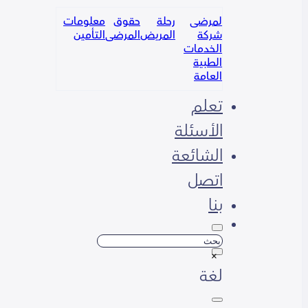
لمرضى
رحلة
حقوق
معلومات
شركة
المريض
المرضى
التأمين
الخدمات
الطبية
العامة
تعلم
الأسئلة
الشائعة
اتصل
بنا
بحث
×
لغة
Русский
English