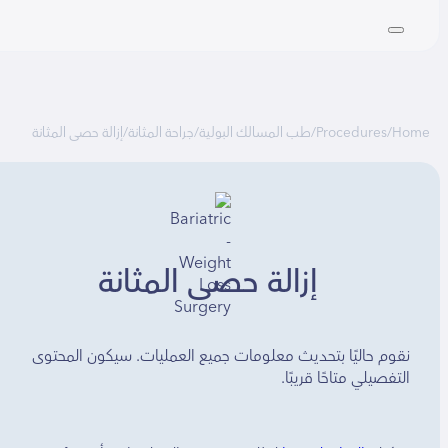
Ho
/
Procedures
/
طب المسالك البولية
/
جراحة المثانة
/
إزالة حصى المثانة
إزالة حصى المثانة
نقوم حاليًا بتحديث معلومات جميع العمليات. سيكون المحتوى
التفصيلي متاحًا قريبًا.