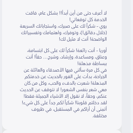
لا أعرف حتى من أين أبدأ!! بشكل عام، فاقت
الخدمة كل توقعاتي!
روي – شكراً لك على صبرك، واستجاباتك السريعة
(خلال دقائق!)، وتوفرك، واهتمامك وتفسيراتك
الواضحة! أنت لا مثيل لك!
أوريا – أنت رائعة! شكراً لك على كل ابتسامة،
وعناق، ومساعدة، وإرشاد، وشرح… حقاً! أنت
ببساطة مذهلة!
في كل مرة سألني فيها الأصدقاء والعائلة عن
الجراحة، بدأت على الفور بالحديث عن خدمتكم
المذهلة! شعرت بالدفء والحب، وكل من كان
معي شعر بنفس الشعور! لا نتوقف عن الحديث
عنكم، وحقاً، لا نقول إلا الأشياء الجميلة فقط!
لقد دخلتم قلوبنا! شكراً لكم جداً على كل شيء!
أتمنى أن أراكم في المستقبل، في ظروف
مختلفة.