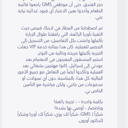
حجز الفندق. حتى أن موظفي GMS راجعوا قائمة
الطعام وأخذوا بعين الاعتبار أي قيود غذائية نيابة
عني.
تم اصطحابنا من المطار في لارنكا، قبرص حيث
التقينا بأوريا الرائعة، التي رافقتنا طوال الزيارة
بأكملها واعتنت بكل التفاصيل؛ من التسجيل إلى
التحضير للعملية. كان هذا بمثابة خدمة VIP جعلت
التجربة بأكملها مريحة وخالية من التوتر.
استمر المنسقون المعينون في الاهتمام بعد
عودتي إلى إسرائيل. كانوا مهتمين بشفائي بعد
العملية وتأكدوا أيضاً من التعامل مع جميع الأمور
المالية؛ كل هذا، بالمناسبة، دون أي عمولات أو
مدفوعات من جانبي، ولكن مباشرة مع التأمين
الخاص بي.
بكلمة واحدة – – تجربة رائعة!
وباختصار – أوصي بها بشدة!
شكراً لـ GMS، شكراً لك روي، شكراً لك أوريا وشكراً
للدكتور أورون.