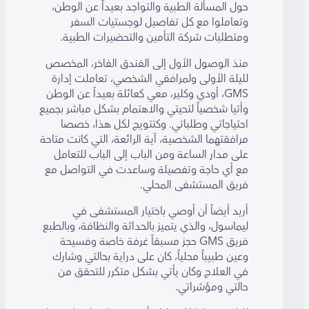
حول المسألة الطبية والتواجد بعيداً عن الوطن،
وتعاملوا مع كل تفاصيل لوجستيات السفر
ومتطلبات شركة التأمين والتحضيرات الطبية.
منذ الوصول الأول إلى الفندق الفاخر، المخصص
لليلة الأولى ولمرافقي الشخصي، تعاملت إدارة
GMS، أودي وكلير، معي كعائلة بعيداً عن الوطن
وأتيا شخصياً لتحيتي والاهتمام بشكل مباشر بجميع
احتياجاتي وطلباتي. وكتتويج لكل هذا، خصصا
مرافقتهما الشخصية، آية الرائعة، التي كانت متاحة
على مدار الساعة ومن الباب إلى الباب للتعامل
مع أي حاجة وتفصيلة وساعدت في التواصل مع
فريق المستشفى المحلي.
أريد أيضاً أن أوصي باختيار المستشفى في
ليماسول، والذي يتميز بالحداثة والنظافة، وبالطبع
فريق GMS حجز مسبقاً غرفة خاصة وفسيحة
وعين طبيباً محلياً، كان على دراية بحالتي وشارك
في العلاج وكان يأتي بشكل متكرر للتحقق من
حالتي ومؤشراتي.