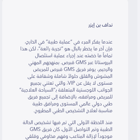
نداف بن إيزر
عندما يفكر المرء في “عملية طبية” في الخارج،
فإن آخر ما يخطر بالبال هو “تجربة رائعة”، لكن هذا
تماماً ما خضته عند إجراء عملية استئصال
البروستاتا عبر GMS قبرص. بمنهجهم المهني
والرحيم، يوفر فريق GMS قبرص للمريض
المشوش والقلق حلولاً شاملة وشفافة على
مستوى لا يقل عن VIP، والتي تعتني بجميع
الجوانب اللوجستية المتعلقة بـ”السياحة العلاجية”
للمريض ومرافقه، بالإضافة إلى تجميع فريق
طبي دولي عالمي المستوى ومرافق طبية
مناسبة لعلاج التشخيص الطبي المطروح.
منذ اللحظة الأولى التي تم فيها تشخيص الحالة
الطبية وتم التواصل الأول، كان فريق GMS
موجوداً لإزالة المتاعب وفهم مخاوفي وقلقي