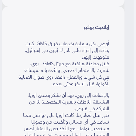
إيلانيت بوكير
أوصي بكل سعادة بخدمات فريق GMS. كنت
بحاجة إلى إجراء طبي نادر لا يُجرى في إسرائيل،
فتوجهت إليهم.
خلال محادثة هاتفية مع ممثلGMS – روي،
شعرت بالاهتمام الحقيقي والثقة بأنه سيساعد
في كل شيء. وبالفعل، رافقنا روي طوال العملية
بأكملها، قبل السفر وحتى بعده.
بالإضافة إلى روي، نود أن نشكر بصدق أوريا،
المنسقة الناطقة بالعبرية المخصصة لنا من
الشركة في قبرص.
حتى قبل مغادرتنا، كانت أوريا على تواصل معنا
تساعد في أي مسائل وتأكدت من وصولنا
مستعدين تماماً – مع الأخذ بعين الاعتبار أصغر
التفاصيل؛ حتى أنها استفسرت عن تفضيلاتنا في