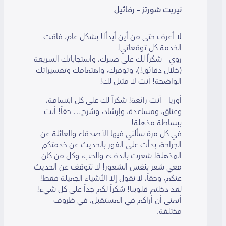
نيريت شورتز – رفائيل
لا أعرف حتى من أين أبدأ!! بشكل عام، فاقت
الخدمة كل توقعاتي!
روي – شكراً لك على صبرك، واستجاباتك السريعة
(خلال دقائق!)، وتوفرك، واهتمامك وتفسيراتك
الواضحة! أنت لا مثيل لك!
أوريا – أنت رائعة! شكراً لك على كل ابتسامة،
وعناق، ومساعدة، وإرشاد، وشرح… حقاً! أنت
ببساطة مذهلة!
في كل مرة سألني فيها الأصدقاء والعائلة عن
الجراحة، بدأت على الفور بالحديث عن خدمتكم
المذهلة! شعرت بالدفء والحب، وكل من كان
معي شعر بنفس الشعور! لا نتوقف عن الحديث
عنكم، وحقاً، لا نقول إلا الأشياء الجميلة فقط!
لقد دخلتم قلوبنا! شكراً لكم جداً على كل شيء!
أتمنى أن أراكم في المستقبل، في ظروف
مختلفة.