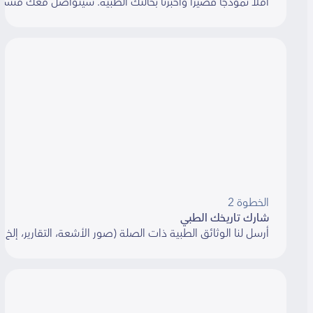
املأ نموذجًا قصيرًا وأخبرنا بحالتك الطبية. سيتواصل معك منسق خلال 48 ساعة
الخطوة 2
شارك تاريخك الطبي
أرسل لنا الوثائق الطبية ذات الصلة (صور الأشعة، التقارير، إلخ). سنسا