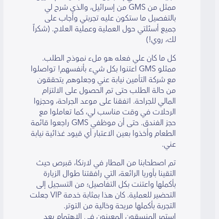
ممثل من GMS من إسرائيل، والذي شرح لي
بالتفصيل ما ستكون عليه تجربتي وأجاب على
جميع أسئلتي حول العملية وعملية العلاج. (شكراً
لك، روي!)
كل ما كان علي فعله هو ملء نموذج الطلب.
ممثلو GMS اعتنوا بكل شيء بأنفسهم! تواصلوا
مع شركة التأمين نيابة عني وجعلوهم يتحققون
من حالة الطلب حتى تم الحصول على الالتزام
المالي للجراحة. اتفقنا على موعد الجراحة، وحجزوا
الرحلات في وقت مناسب لي، كما تعاملوا مع
حجز الفندق. حتى أن موظفي GMS راجعوا قائمة
الطعام وأخذوا بعين الاعتبار أي قيود غذائية نيابة
عني.
تم اصطحابنا من المطار في لارنكا، قبرص حيث
التقينا بأوريا الرائعة، التي رافقتنا طوال الزيارة
بأكملها واعتنت بكل التفاصيل؛ من التسجيل إلى
التحضير للعملية. كان هذا بمثابة خدمة VIP جعلت
التجربة بأكملها مريحة وخالية من التوتر.
استمر المنسقون المعينون في الاهتمام بعد