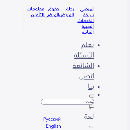
لمرضى
رحلة
حقوق
معلومات
شركة
المريض
المرضى
التأمين
الخدمات
الطبية
العامة
تعلم
الأسئلة
الشائعة
اتصل
بنا
بحث
×
لغة
Русский
English