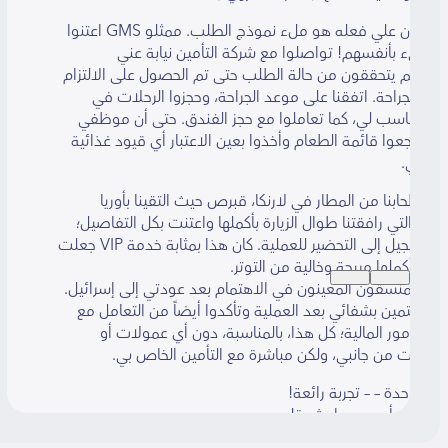
كل ما كان علي فعله هو ملء نموذج الطلب. ممثلو GMS اعتنوا
 بأنفسهم! تواصلوا مع شركة التأمين نيابة عني
 يتحققون من حالة الطلب حتى تم الحصول على الالتزام
لجراحة. اتفقنا على موعد الجراحة، وحجزوا الرحلات في
سب لي، كما تعاملوا مع حجز الفندق. حتى أن موظفي
G راجعوا قائمة الطعام وأخذوا بعين الاعتبار أي قيود غذائية
ي.
بنا من المطار في لارنكا، قبرص حيث التقينا بأوريا
 التي رافقتنا طوال الزيارة بأكملها واعتنت بكل التفاصيل؛
من التسجيل إلى التحضير للعملية. كان هذا بمثابة خدمة VIP جعلت
بأكملها مريحة وخالية من التوتر.
لمنسقون المعينون في الاهتمام بعد عودتي إلى إسرائيل.
تمين بشفائي بعد العملية وتأكدوا أيضاً من التعامل مع
مور المالية؛ كل هذا، بالمناسبة، دون أي عمولات أو
 من جانبي، ولكن مباشرة مع التأمين الخاص بي.
حدة – – تجربة رائعة!
ر – أوصي بها بشدة!