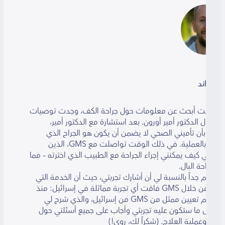
اند
نت أبحث عن معلومات حول جراحة الكف، وجدت توصيات
ل الدكتور أمير أورون. بعد استشارة مع الدكتور أمير،
أن تأميني الصحي لا يضمن أن يكون هو الجراح الذي
سيقوم بالعملية. في ذلك الوقت تواصلت مع GMS، الذين
 كيف يمكنني إجراء الجراحة مع الطبيب الذي اخترته – مما
حة البال.
 جداً بالنسبة لي أن أشارك تجربتي، حيث أن الخدمة التي
تلقيتها من خلال GMS فاقت أي تجربة مماثلة في إسرائيل: منذ
البداية تم تعيين ممثل من GMS من إسرائيل، والذي شرح لي
ل ما ستكون عليه تجربتي وأجاب على جميع أسئلتي حول
وعملية العلاج. (شكراً لك، روي!)