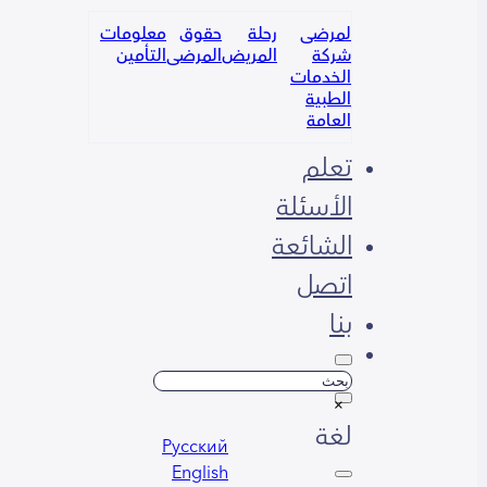
لمرضى
رحلة
حقوق
معلومات
شركة
المريض
المرضى
التأمين
الخدمات
الطبية
العامة
تعلم
الأسئلة
الشائعة
اتصل
بنا
بحث
×
لغة
Русский
English