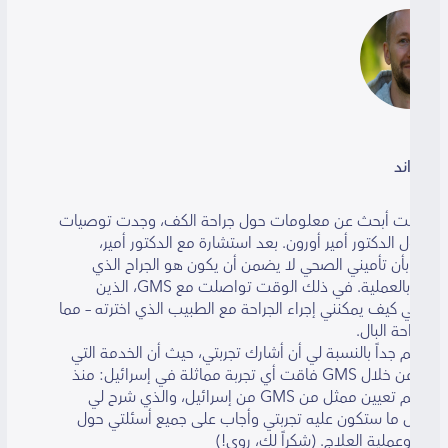
اند
نت أبحث عن معلومات حول جراحة الكف، وجدت توصيات
ل الدكتور أمير أورون. بعد استشارة مع الدكتور أمير،
أن تأميني الصحي لا يضمن أن يكون هو الجراح الذي
سيقوم بالعملية. في ذلك الوقت تواصلت مع GMS، الذين
 كيف يمكنني إجراء الجراحة مع الطبيب الذي اخترته – مما
حة البال.
 جداً بالنسبة لي أن أشارك تجربتي، حيث أن الخدمة التي
تلقيتها من خلال GMS فاقت أي تجربة مماثلة في إسرائيل: منذ
البداية تم تعيين ممثل من GMS من إسرائيل، والذي شرح لي
ل ما ستكون عليه تجربتي وأجاب على جميع أسئلتي حول
وعملية العلاج. (شكراً لك، روي!)