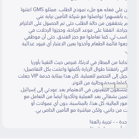
كل ما كان علي فعله هو ملء نموذج الطلب. ممثلو GMS اعتنوا
 بأنفسهم! تواصلوا مع شركة التأمين نيابة عني
 يتحققون من حالة الطلب حتى تم الحصول على الالتزام
لجراحة. اتفقنا على موعد الجراحة، وحجزوا الرحلات في
سب لي، كما تعاملوا مع حجز الفندق. حتى أن موظفي
G راجعوا قائمة الطعام وأخذوا بعين الاعتبار أي قيود غذائية
ي.
بنا من المطار في لارنكا، قبرص حيث التقينا بأوريا
 التي رافقتنا طوال الزيارة بأكملها واعتنت بكل التفاصيل؛
من التسجيل إلى التحضير للعملية. كان هذا بمثابة خدمة VIP جعلت
بأكملها مريحة وخالية من التوتر.
لمنسقون المعينون في الاهتمام بعد عودتي إلى إسرائيل.
تمين بشفائي بعد العملية وتأكدوا أيضاً من التعامل مع
مور المالية؛ كل هذا، بالمناسبة، دون أي عمولات أو
 من جانبي، ولكن مباشرة مع التأمين الخاص بي.
حدة – – تجربة رائعة!
ر – أوصي بها بشدة!