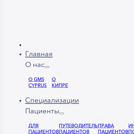
Главная
О нас
О GMS
О
CYPRUS
КИПРЕ
Специализации
Пациенты
ДЛЯ
ПУТЕВОДИТЕЛЬ
ПРАВА
И
ПАЦИЕНТОВ
ПАЦИЕНТОВ
ПАЦИЕНТОВ
П