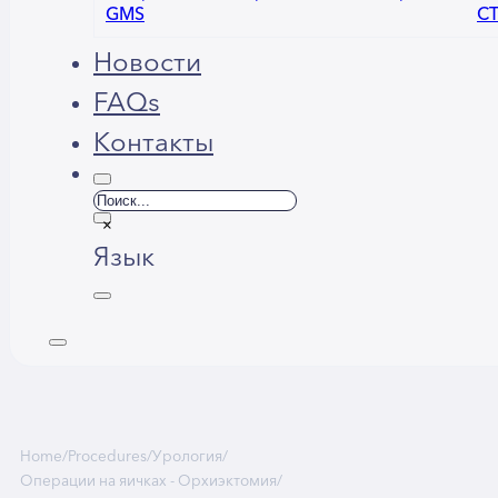
GMS
С
Новости
FAQs
Контакты
Поиск
×
Язык
العربية
English
Home
/
Procedures
/
Урология
/
Операции на яичках - Орхиэктомия
/