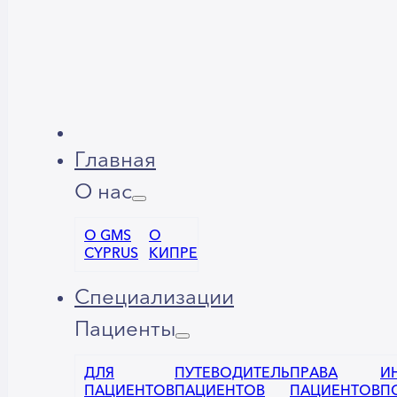
Главная
О нас
О GMS
О
CYPRUS
КИПРЕ
Специализации
Пациенты
ДЛЯ
ПУТЕВОДИТЕЛЬ
ПРАВА
И
ПАЦИЕНТОВ
ПАЦИЕНТОВ
ПАЦИЕНТОВ
П