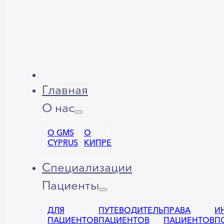
Главная
О нас
О GMS
О
CYPRUS
КИПРЕ
Специализации
Пациенты
ДЛЯ
ПУТЕВОДИТЕЛЬ
ПРАВА
И
ПАЦИЕНТОВ
ПАЦИЕНТОВ
ПАЦИЕНТОВ
П