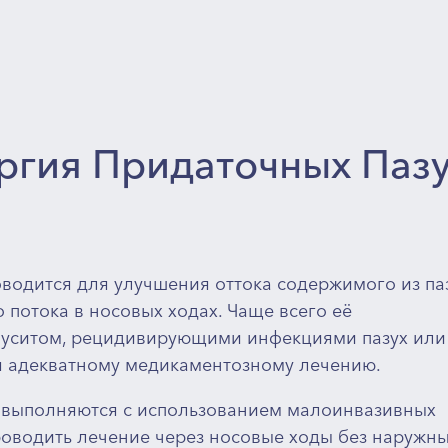
ргия Придаточных Паз
водится для улучшения оттока содержимого из па
потока в носовых ходах. Чаще всего её
нуситом, рецидивирующими инфекциями пазух или
я адекватному медикаментозному лечению.
 выполняются с использованием малоинвазивных
роводить лечение через носовые ходы без наружн