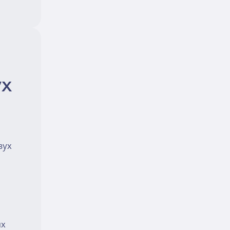
ух
зух
ых