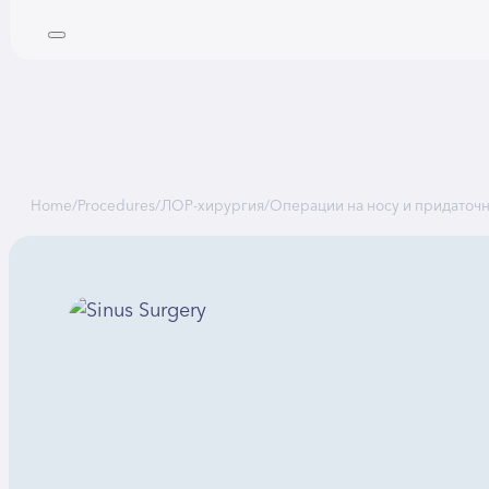
Home
/
Procedures
/
ЛОР-хирургия
/
Операции на носу и придаточн