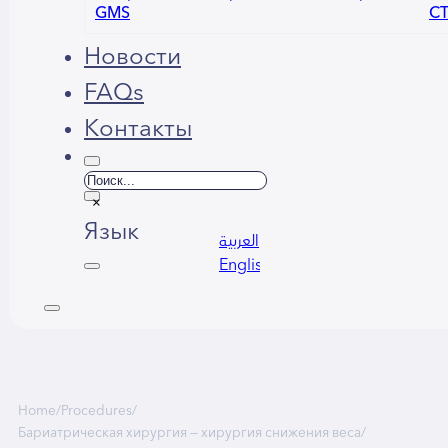
GMS
С
Новости
FAQs
Контакты
Поиск
×
Язык
العربية
English
Home
/
Procedures
/
Бариатрическая хирургия — хирургия снижения веса
/