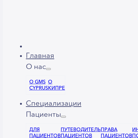
Главная
О нас
О GMS
О
CYPRUS
КИПРЕ
Специализации
Пациенты
ДЛЯ
ПУТЕВОДИТЕЛЬ
ПРАВА
И
ПАЦИЕНТОВ
ПАЦИЕНТОВ
ПАЦИЕНТОВ
П