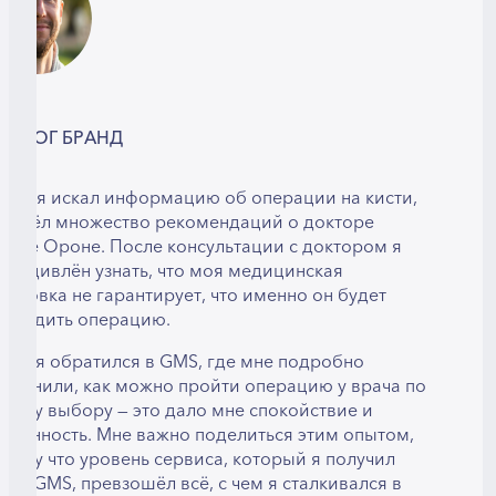
ЛЬМОГ БРАНД
огда я искал информацию об операции на кисти,
 нашёл множество рекомендаций о докторе
мире Ороне. После консультации с доктором я
л удивлён узнать, что моя медицинская
раховка не гарантирует, что именно он будет
роводить операцию.
гда я обратился в GMS, где мне подробно
бъяснили, как можно пройти операцию у врача по
оему выбору — это дало мне спокойствие и
еренность. Мне важно поделиться этим опытом,
тому что уровень сервиса, который я получил
рез GMS, превзошёл всё, с чем я сталкивался в