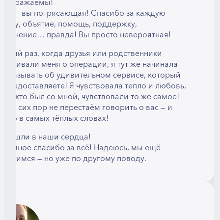
еподражаемы!
рия — вы потрясающая! Спасибо за каждую
ыбку, объятие, помощь, поддержку,
бъяснение… правда! Вы просто невероятная!
ждый раз, когда друзья или родственники
рашивали меня о операции, я тут же начинала
ассказывать об удивительном сервисе, который
 предоставляете! Я чувствовала тепло и любовь,
все, кто был со мной, чувствовали то же самое!
 до сих пор не перестаём говорить о вас — и
лько в самых тёплых словах!
ы вошли в наши сердца!
громное спасибо за всё! Надеюсь, мы ещё
третимся — но уже по другому поводу.