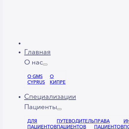
Главная
О нас
О GMS
О
CYPRUS
КИПРЕ
Специализации
Пациенты
ДЛЯ
ПУТЕВОДИТЕЛЬ
ПРАВА
И
ПАЦИЕНТОВ
ПАЦИЕНТОВ
ПАЦИЕНТОВ
П