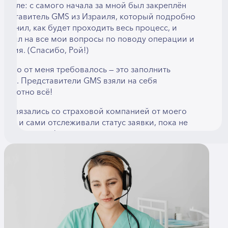
раиле: с самого начала за мной был закреплён
редставитель GMS из Израиля, который подробно
ъяснил, как будет проходить весь процесс, и
ветил на все мои вопросы по поводу операции и
чения. (Спасибо, Рой!)
ё, что от меня требовалось — это заполнить
кету. Представители GMS взяли на себя
бсолютно всё!
ни связались со страховой компанией от моего
ени и сами отслеживали статус заявки, пока не
ыла получена финансовая гарантия на операцию.
ы согласовали дату операции, забронировали
иабилеты на удобное для меня время, а также
анялись размещением в отеле. Команда GMS
Получите
аже проверила меню в отеле с учётом моих
иетических ограничений.
консультацию
с встретили в аэропорту Ларнаки (Кипр), где мы
ознакомились с замечательной Орией, которая