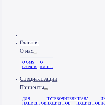
Главная
О нас
О GMS
О
CYPRUS
КИПРЕ
Специализации
Пациенты
ДЛЯ
ПУТЕВОДИТЕЛЬ
ПРАВА
И
ПАЦИЕНТОВ
ПАЦИЕНТОВ
ПАЦИЕНТОВ
П