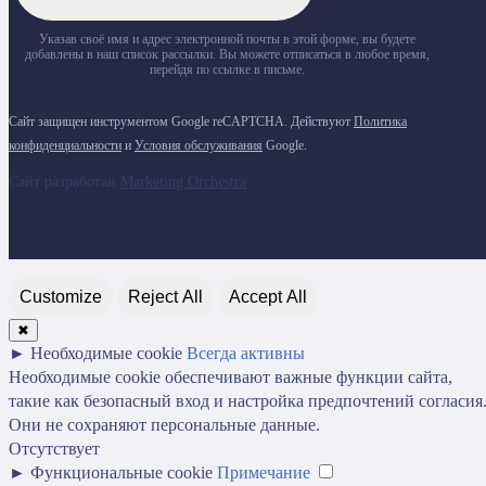
Указав своё имя и адрес электронной почты в этой форме, вы будете
добавлены в наш список рассылки. Вы можете отписаться в любое время,
перейдя по ссылке в письме.
Сайт защищен инструментом Google reCAPTCHA. Действуют
Политика
конфиденциальности
и
Условия обслуживания
Google.
Сайт разработан
Marketing Orchestra
Customize
Reject All
Accept All
✖
►
Необходимые cookie
Всегда активны
Необходимые cookie обеспечивают важные функции сайта,
такие как безопасный вход и настройка предпочтений согласия
Они не сохраняют персональные данные.
Отсутствует
►
Функциональные cookie
Примечание