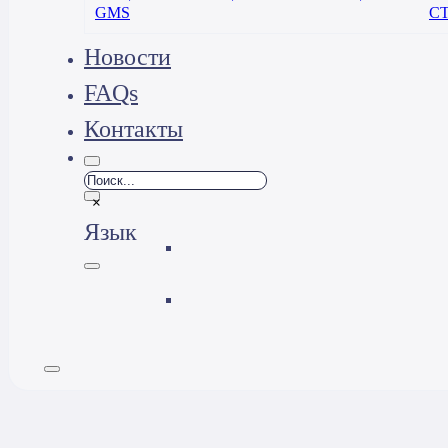
GMS
С
Новости
FAQs
Контакты
Поиск
×
Язык
العربية
English