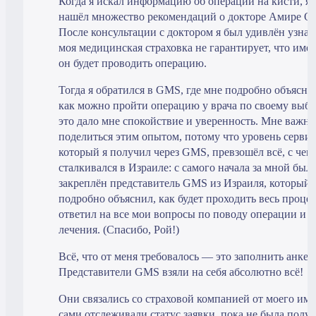
Когда я искал информацию об операции на кисти, я
нашёл множество рекомендаций о докторе Амире Ор
После консультации с доктором я был удивлён узнать
моя медицинская страховка не гарантирует, что име
он будет проводить операцию.
Тогда я обратился в GMS, где мне подробно объясни
как можно пройти операцию у врача по своему выб
это дало мне спокойствие и уверенность. Мне важно
поделиться этим опытом, потому что уровень сервис
который я получил через GMS, превзошёл всё, с чем 
сталкивался в Израиле: с самого начала за мной был
закреплён представитель GMS из Израиля, который
подробно объяснил, как будет проходить весь процес
ответил на все мои вопросы по поводу операции и
лечения. (Спасибо, Рой!)
Всё, что от меня требовалось — это заполнить анкету
Представители GMS взяли на себя абсолютно всё!
Они связались со страховой компанией от моего им
сами отслеживали статус заявки, пока не была полу