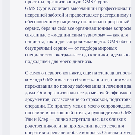
простаты, организованную GMS Cyprus.
GMS Cyprus сочетает высочайший профессионализм
искренней заботой и предоставляет растерянному и
обеспокоенному пациенту полностью прозрачный V
сервис, беря на себя все организационные вопросы,
связанные с «медицинским туризмом» — как для
пациента, так и для сопровождающего. GMS обеспе
безупречный сервис — от подбора мировых
специалистов экстра-класса до клиники, идеально
подходящей для моего диагноза.
С самого первого контакта, еще на этапе диагностик
команда GMS взяла на себя все хлопоты, понимая м
переживания по поводу заболевания и лечения вдал
дома. Они организовали все до мелочей: оформлени
документов, согласование со страховой, подготовку 
операции. По прилету меня и моего сопровождающе
поселили в роскошный отель, а руководители GMS
Уди и Клэр — лично встретили нас, как близких
родственников, и на протяжении всего лечения
оперативно решали любые вопросы. Отдельно хочу