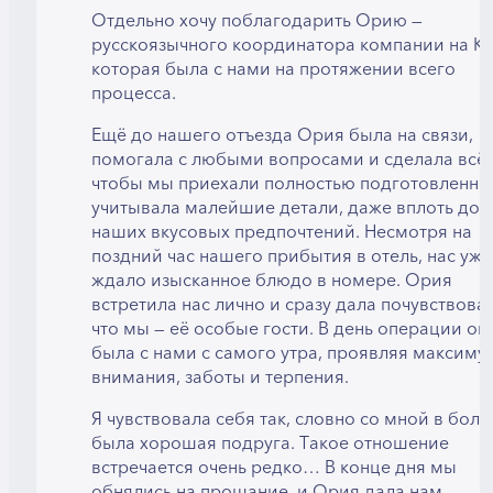
Отдельно хочу поблагодарить Орию —
русскоязычного координатора компании на Ки
которая была с нами на протяжении всего
процесса.
Ещё до нашего отъезда Ория была на связи,
помогала с любыми вопросами и сделала всё,
чтобы мы приехали полностью подготовленны
учитывала малейшие детали, даже вплоть до
наших вкусовых предпочтений. Несмотря на
поздний час нашего прибытия в отель, нас уже
ждало изысканное блюдо в номере. Ория
встретила нас лично и сразу дала почувствоват
что мы — её особые гости. В день операции он
была с нами с самого утра, проявляя максиму
внимания, заботы и терпения.
Я чувствовала себя так, словно со мной в бол
была хорошая подруга. Такое отношение
встречается очень редко… В конце дня мы
обнялись на прощание, и Ория дала нам