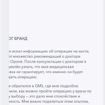
ЛЬМОГ БРАНД
огда я искал информацию об операции на кисти,
 нашёл множество рекомендаций о докторе
мире Ороне. После консультации с доктором я
ыл удивлён узнать, что моя медицинская
траховка не гарантирует, что именно он будет
роводить операцию.
огда я обратился в GMS, где мне подробно
бъяснили, как можно пройти операцию у врача по
воему выбору — это дало мне спокойствие и
веренность. Мне важно поделиться этим опытом,