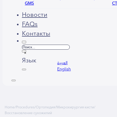
GMS
С
Новости
FAQs
Контакты
Поиск
×
Язык
العربية
English
Home
/
Procedures
/
Ортопедия
/
Микрохирургия кисти
/
Восстановление сухожилий