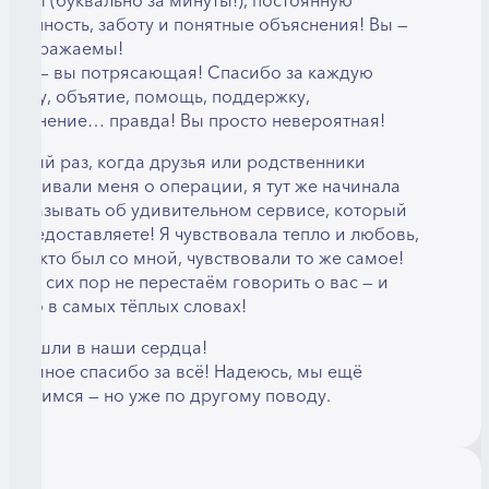
тветы (буквально за минуты!), постоянную
оступность, заботу и понятные объяснения! Вы —
еподражаемы!
рия — вы потрясающая! Спасибо за каждую
лыбку, объятие, помощь, поддержку,
бъяснение… правда! Вы просто невероятная!
аждый раз, когда друзья или родственники
прашивали меня о операции, я тут же начинала
ассказывать об удивительном сервисе, который
ы предоставляете! Я чувствовала тепло и любовь,
 все, кто был со мной, чувствовали то же самое!
ы до сих пор не перестаём говорить о вас — и
олько в самых тёплых словах!
ы вошли в наши сердца!
громное спасибо за всё! Надеюсь, мы ещё
стретимся — но уже по другому поводу.