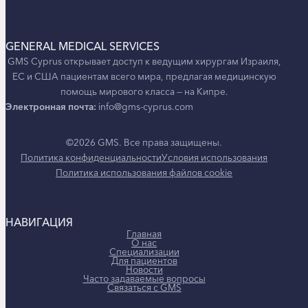
стречается очень редко… В конце дня мы
бнялись на прощание, и Ория дала нам
екомендации, куда сходить и что посмотреть до
GENERAL MEDICAL SERVICES
озвращения домой.
GMS Cyprus открывает доступ к ведущим хирургам Израиля,
ЕС и США пациентам всего мира, предлагая медицинскую
 меня просто нет слов, чтобы выразить
помощь мирового класса — на Кипре.
лагодарность GMS и Ории за всё, что они
Электронная почта:
info@gms-cyprus.com
делали. Я могу лишь от всей души
орекомендовать их услуги всем, кто в них
уждается.
©2026 GMS. Все права защищены.
Политика конфиденциальности
Условия использования
Политика использования файлов cookie
НАВИГАЦИЯ
Главная
АДАВ БЕН-ЭЗЕР
О нас
Специализации
Для пациентов
Новости
огда речь заходит о «медицинской операции» за
Часто задаваемые вопросы
раницей, сложно представить, что это может стать
Связаться с GMS
незабываемым опытом». Однако именно так я