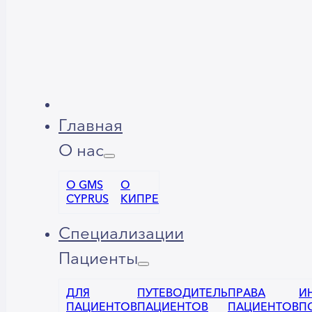
Главная
О нас
О GMS
О
CYPRUS
КИПРЕ
Специализации
Пациенты
ДЛЯ
ПУТЕВОДИТЕЛЬ
ПРАВА
И
ПАЦИЕНТОВ
ПАЦИЕНТОВ
ПАЦИЕНТОВ
П