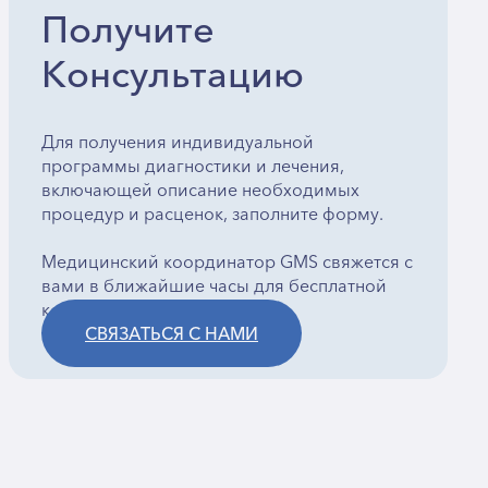
MS — идеальное решение. Здесь сочетаются
Получите
есшовная логистика, профессионализм вашего
ичного врача, больничные условия,
Консультацию
асслабляющая атмосфера зарубежной поездки и
ерсональное сопровождение, которое смягчает и
аже украшает этот опыт.
Для получения индивидуальной
программы диагностики и лечения,
включающей описание необходимых
процедур и расценок, заполните форму.
Медицинский координатор GMS свяжется с
вами в ближайшие часы для бесплатной
консультации.
СВЯЗАТЬСЯ С НАМИ