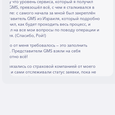
отому что уровень сервиса, который я получил
ерез GMS, превзошёл всё, с чем я сталкивался в
зраиле: с самого начала за мной был закреплён
редставитель GMS из Израиля, который подробно
бъяснил, как будет проходить весь процесс, и
тветил на все мои вопросы по поводу операции и
ечения. (Спасибо, Рой!)
сё, что от меня требовалось — это заполнить
нкету. Представители GMS взяли на себя
бсолютно всё!
ни связались со страховой компанией от моего
мени и сами отслеживали статус заявки, пока не
ыла получена финансовая гарантия на операцию.
ы согласовали дату операции, забронировали
виабилеты на удобное для меня время, а также
анялись размещением в отеле. Команда GMS
аже проверила меню в отеле с учётом моих
иетических ограничений.