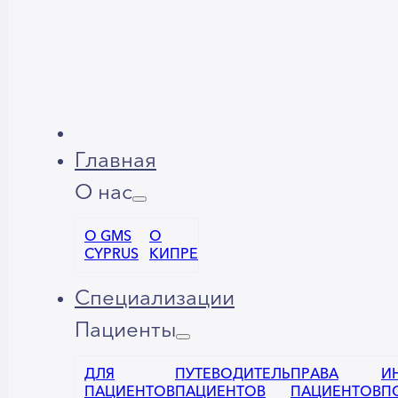
Главная
О нас
О GMS
О
CYPRUS
КИПРЕ
Специализации
Пациенты
ДЛЯ
ПУТЕВОДИТЕЛЬ
ПРАВА
И
ПАЦИЕНТОВ
ПАЦИЕНТОВ
ПАЦИЕНТОВ
П