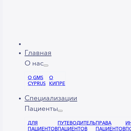
Главная
О нас
О GMS
О
CYPRUS
КИПРЕ
Специализации
Пациенты
ДЛЯ
ПУТЕВОДИТЕЛЬ
ПРАВА
И
ПАЦИЕНТОВ
ПАЦИЕНТОВ
ПАЦИЕНТОВ
П