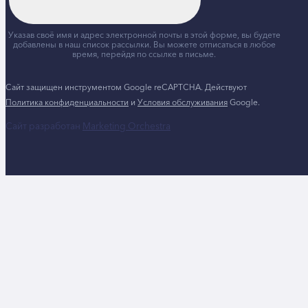
Указав своё имя и адрес электронной почты в этой форме, вы будете
добавлены в наш список рассылки. Вы можете отписаться в любое
время, перейдя по ссылке в письме.
Сайт защищен инструментом Google reCAPTCHA. Действуют
Политика конфиденциальности
и
Условия обслуживания
Google.
Сайт разработан
Marketing Orchestra