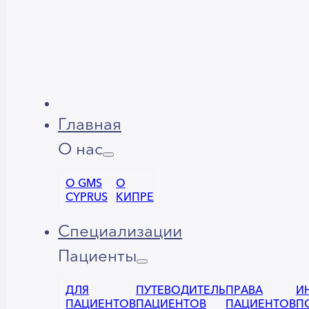
Главная
О нас
О GMS
О
CYPRUS
КИПРЕ
Специализации
Пациенты
ДЛЯ
ПУТЕВОДИТЕЛЬ
ПРАВА
И
ПАЦИЕНТОВ
ПАЦИЕНТОВ
ПАЦИЕНТОВ
П