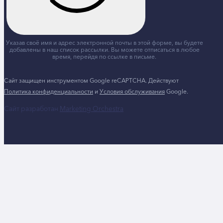
Указав своё имя и адрес электронной почты в этой форме, вы будете
добавлены в наш список рассылки. Вы можете отписаться в любое
время, перейдя по ссылке в письме.
Сайт защищен инструментом Google reCAPTCHA. Действуют
Политика конфиденциальности
и
Условия обслуживания
Google.
Сайт разработан
Marketing Orchestra