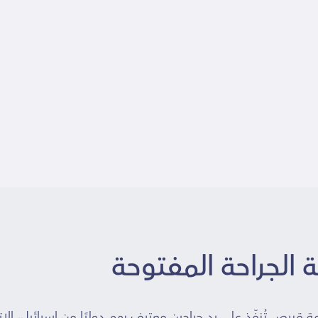
ة الجراحة المفتوحة
قبرص تُنفّذ على يد جراحين معترف بهم دوليًا من إسرائيل، الاتحا