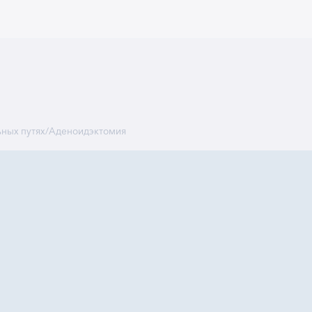
ьных путях
/
Аденоидэктомия