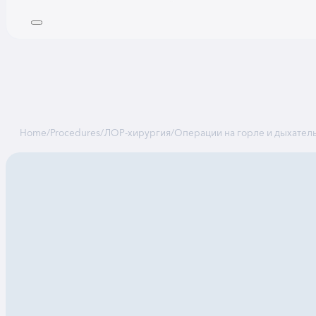
Home
/
Procedures
/
ЛОР-хирургия
/
Операции на горле и дыхател