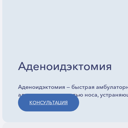
Аденоидэктомия
Аденоидэктомия — быстрая амбулатор
аденоидов за полостью носа, устраняющ
КОНСУЛЬТАЦИЯ