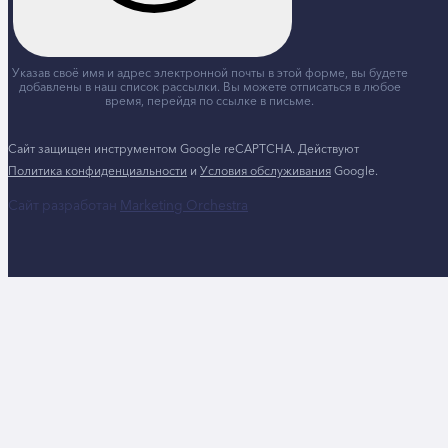
Указав своё имя и адрес электронной почты в этой форме, вы будете
добавлены в наш список рассылки. Вы можете отписаться в любое
время, перейдя по ссылке в письме.
Сайт защищен инструментом Google reCAPTCHA. Действуют
Политика конфиденциальности
и
Условия обслуживания
Google.
Сайт разработан
Marketing Orchestra