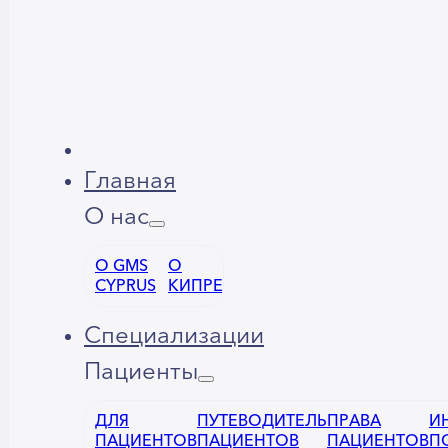
Главная
О нас
О GMS
О
CYPRUS
КИПРЕ
Специализации
Пациенты
ДЛЯ
ПУТЕВОДИТЕЛЬ
ПРАВА
И
ПАЦИЕНТОВ
ПАЦИЕНТОВ
ПАЦИЕНТОВ
П