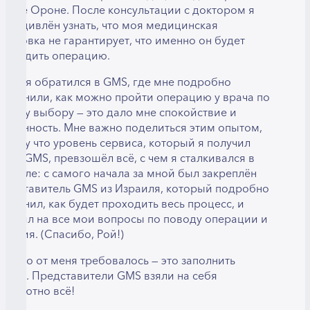
мире Ороне. После консультации с доктором я
ыл удивлён узнать, что моя медицинская
траховка не гарантирует, что именно он будет
роводить операцию.
огда я обратился в GMS, где мне подробно
бъяснили, как можно пройти операцию у врача по
воему выбору — это дало мне спокойствие и
веренность. Мне важно поделиться этим опытом,
отому что уровень сервиса, который я получил
ерез GMS, превзошёл всё, с чем я сталкивался в
зраиле: с самого начала за мной был закреплён
редставитель GMS из Израиля, который подробно
бъяснил, как будет проходить весь процесс, и
тветил на все мои вопросы по поводу операции и
ечения. (Спасибо, Рой!)
сё, что от меня требовалось — это заполнить
нкету. Представители GMS взяли на себя
бсолютно всё!