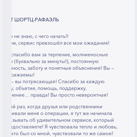
ИРИТ ШОРТЦ-РАФАЭЛЬ
 даже не знаю, с чего начать!!
 целом, сервис превзошёл все мои ожидания!
ой — спасибо вам за терпение, молниеносные
тветы (буквально за минуты!), постоянную
оступность, заботу и понятные объяснения! Вы —
еподражаемы!
рия — вы потрясающая! Спасибо за каждую
лыбку, объятие, помощь, поддержку,
бъяснение… правда! Вы просто невероятная!
аждый раз, когда друзья или родственники
прашивали меня о операции, я тут же начинала
ассказывать об удивительном сервисе, который
ы предоставляете! Я чувствовала тепло и любовь,
 все, кто был со мной, чувствовали то же самое!