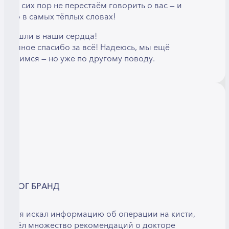
ы до сих пор не перестаём говорить о вас — и
олько в самых тёплых словах!
ы вошли в наши сердца!
громное спасибо за всё! Надеюсь, мы ещё
стретимся — но уже по другому поводу.
ЛЬМОГ БРАНД
огда я искал информацию об операции на кисти,
 нашёл множество рекомендаций о докторе