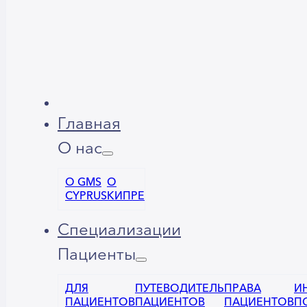
Главная
О нас
О GMS
О
CYPRUS
КИПРЕ
Специализации
Пациенты
ДЛЯ
ПУТЕВОДИТЕЛЬ
ПРАВА
И
ПАЦИЕНТОВ
ПАЦИЕНТОВ
ПАЦИЕНТОВ
П