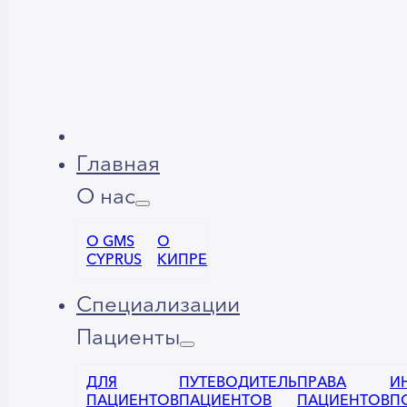
Главная
О нас
О GMS
О
CYPRUS
КИПРЕ
Специализации
Пациенты
ДЛЯ
ПУТЕВОДИТЕЛЬ
ПРАВА
И
ПАЦИЕНТОВ
ПАЦИЕНТОВ
ПАЦИЕНТОВ
П