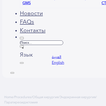
GMS
С
Новости
FAQs
Контакты
Поиск
×
Язык
العربية
English
Home
/
Procedures
/
Общая хирургия
/
Эндокринная хирургия
/
Паратиреоидэктомия